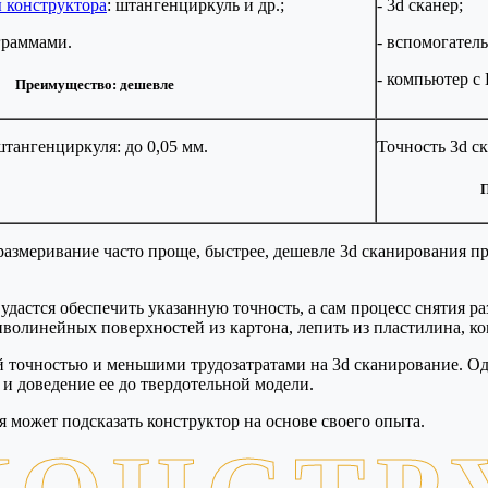
 конструктора
: штангенциркуль и др.;
- 3d сканер;
граммами.
- вспомогател
- компьютер с
Преимущество: дешевле
тангенциркуля: до 0,05 мм.
Точность 3d ск
П
азмеривание часто проще, быстрее, дешевле 3d сканирования пр
астся обеспечить указанную точность, а сам процесс снятия ра
риволинейных поверхностей из картона, лепить из пластилина, к
шой точностью и меньшими трудозатратами на 3d сканирование. О
 и доведение ее до твердотельной модели.
 может подсказать конструктор на основе своего опыта.