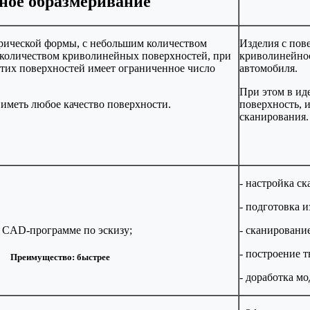
ное образмеривание
рической формы, с небольшим количеством
Изделия с пов
 количеством криволинейных поверхностей, при
криволинейнос
 этих поверхностей имеет ограниченное число
автомобиля.
При этом в ид
 иметь любое качество поверхности.
поверхность, 
сканирования.
- настройка ск
- подготовка 
в CAD-программе по эскизу;
- сканировани
- построение 
Преимущество: быстрее
- доработка м