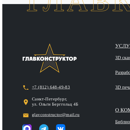
ГЛАВ
УСЛУ
3D ска
Разраб
+7 (812) 648-49-83
3D печ
Санкт‑Петербург,
ул. Ольги Берггольц 4Б
О КО
glavconstructor@mail.ru
Библио