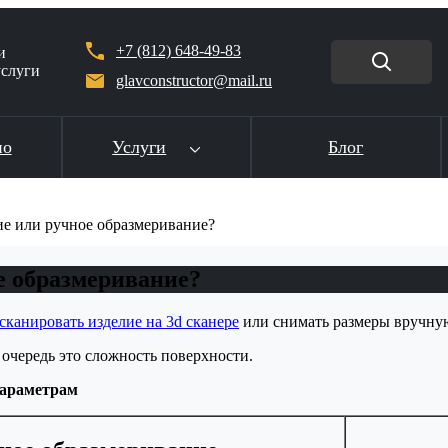
+7 (812) 648-49-83
и
услуги
glavconstructor@mail.ru
ио
Услуги
Блог
ие или ручное образмеривание?
е образмеривание?
сканировать изделие на 3d сканере
или снимать размеры вручную
 очередь это сложность поверхности.
параметрам