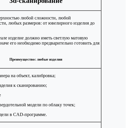
3d-сканирование
ерхностью любой сложности, любой
ти, любых размеров: от ювелирного изделия до
еале изделие должно иметь светлую матовую
иначе его необходимо предварительно готовить для
Преимущество: любые изделия
анера на объект, калибровка;
изделия к сканированию;
е
твердотельной модели по облаку точек;
одели в CAD-программе.