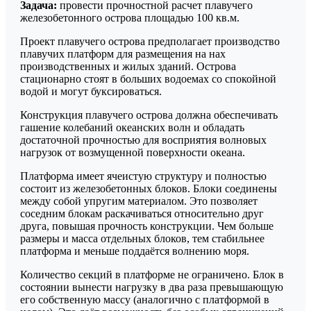
Задача:
провести прочностной расчет плавучего
glavconstructor@mail.ru
железобетонного острова площадью 100 кв.м.
Проект плавучего острова предполагает производство
плавучих платформ для размещения на нах
производственных и жилых зданий. Острова
стационарно стоят в больших водоемах со спокойной
водой и могут буксироваться.
Оставить заявку
Конструкция плавучего острова должна обеспечивать
гашение колебаний океанских волн и обладать
достаточной прочностью для восприятия волновых
нагрузок от возмущенной поверхности океана.
Платформа имеет ячеистую структуру и полностью
состоит из железобетонных блоков. Блоки соединены
между собой упругим материалом. Это позволяет
соседним блокам раскачиваться относительно друг
друга, повышая прочность конструкции. Чем больше
размеры и масса отдельных блоков, тем стабильнее
платформа и меньше поддаётся волнению моря.
Количество секций в платформе не ограничено. Блок в
состоянии вынести нагрузку в два раза превышающую
его собственную массу (аналогично с платформой в