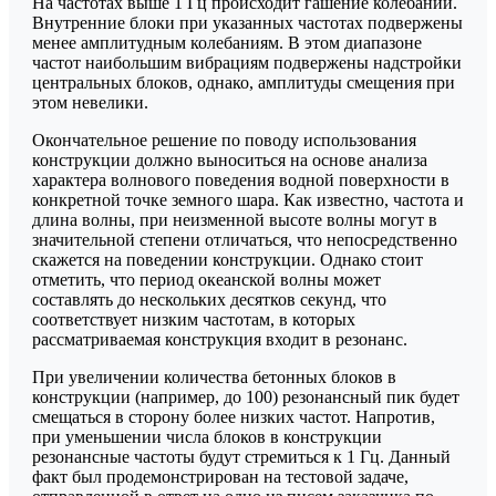
На частотах выше 1 Гц происходит гашение колебаний.
Внутренние блоки при указанных частотах подвержены
менее амплитудным колебаниям. В этом диапазоне
частот наибольшим вибрациям подвержены надстройки
центральных блоков, однако, амплитуды смещения при
этом невелики.
Окончательное решение по поводу использования
конструкции должно выноситься на основе анализа
характера волнового поведения водной поверхности в
конкретной точке земного шара. Как известно, частота и
длина волны, при неизменной высоте волны могут в
значительной степени отличаться, что непосредственно
скажется на поведении конструкции. Однако стоит
отметить, что период океанской волны может
составлять до нескольких десятков секунд, что
соответствует низким частотам, в которых
рассматриваемая конструкция входит в резонанс.
При увеличении количества бетонных блоков в
конструкции (например, до 100) резонансный пик будет
смещаться в сторону более низких частот. Напротив,
при уменьшении числа блоков в конструкции
резонансные частоты будут стремиться к 1 Гц. Данный
факт был продемонстрирован на тестовой задаче,