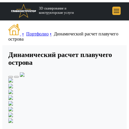
3D сканирование и
конструкторские услуги
Портфолио
Динамический расчет плавучего
острова
Портфолио
Динамический расчет плавучего
Услуги
острова
Блог
О компании
Контакты
+7 (812) 648-49-83