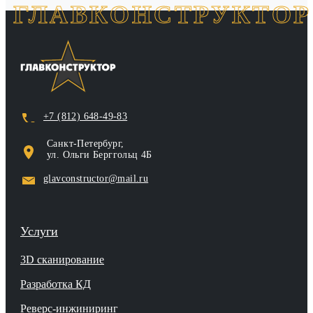
ГЛАВКОНСТРУКТОР
glavconstructor@mail.ru
Оставить заявку
+7 (812) 648-49-83
Санкт‑Петербург,
ул. Ольги Берггольц 4Б
glavconstructor@mail.ru
Услуги
3D сканирование
Разработка КД
Реверс-инжиниринг