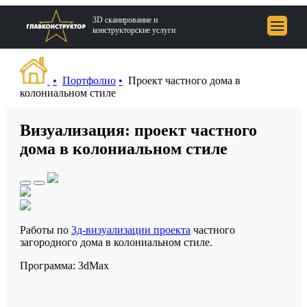
3D сканирование и
конструкторские услуги
Портфолио
Проект частного дома в
колониальном стиле
Портфолио
Визуализация: проект частного
Услуги
дома в колониальном стиле
Блог
О компании
Контакты
Работы по
3д-визуализации проекта
частного
загородного дома в колониальном стиле.
Программа: 3dMax
+7 (812) 648-49-83