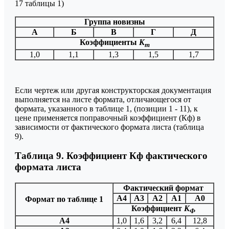
17 таблицы 1)
Группа новизны
А
Б
В
Г
Д
Коэффициенты
К
m
1,0
1,1
1,3
1,5
1,7
Если чертеж или другая конструкторская документация
выполняется на листе формата, отличающегося от
формата, указанного в таблице 1, (позиции 1 - 11), к
цене применяется поправочный коэффициент (Кф) в
зависимости от фактического формата листа (таблица
9).
Таблица 9. Коэффициент Кф фактического
формата листа
Фактический формат
А4
А3
А2
А1
А0
Формат по таблице 1
Коэффициент
К
Ф
А4
1,0
1,6
3,2
6,4
12,8