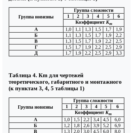
Группа сложности
1
2
3
4
5
6
Группа новизны
Коэффициент
К
m
А
1,0
1,1
1,3
1,5
1,7
1,9
Б
1,1
1,3
1,5
1,7
1,9
2,2
В
1,3
1,5
1,7
1,9
2,2
2,5
Г
1,5
1,7
1,9
2,2
2,5
2,9
Д
1,7
1,9
2,2
2,5
2,9
3,3
Таблица 4. Кm для чертежей
теоретического, габаритного и монтажного
(к пунктам 3, 4, 5 таблицы 1)
Группа сложности
1
2
3
4
5
6
Группа новизны
Коэффициент
К
m
А
1,0
1,5
2,2
3,4
4,5
6,0
Б
1,2
1,8
2,6
3,9
5,2
6,9
В
1,3
2,0
3,0
4,5
6,0
8,0