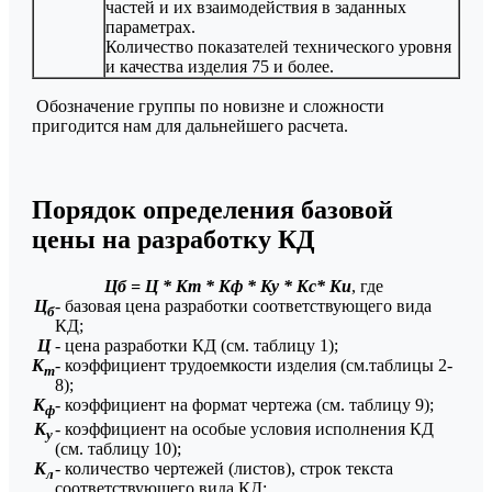
частей и их взаимодействия в заданных
параметрах.
Количество показателей технического уровня
и качества изделия 75 и более.
Обозначение группы по новизне и сложности
пригодится нам для дальнейшего расчета.
Порядок определения базовой
цены на разработку КД
Цб = Ц * Кm * Кф * Ку * Кc* Ки
, где
Ц
- базовая цена разработки соответствующего вида
б
КД;
Ц
- цена разработки КД (см. таблицу 1);
К
- коэффициент трудоемкости изделия (см.таблицы 2-
т
8);
К
- коэффициент на формат чертежа (см. таблицу 9);
ф
К
- коэффициент на особые условия исполнения КД
у
(см. таблицу 10);
К
- количество чертежей (листов), строк текста
л
соответствующего вида КД;