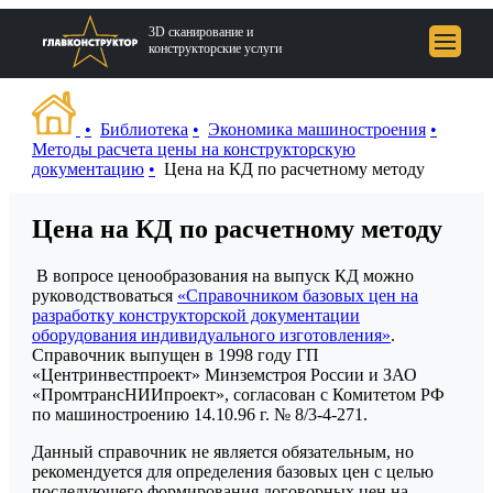
3D сканирование и
конструкторские услуги
Библиотека
Экономика машиностроения
Методы расчета цены на конструкторскую
документацию
Цена на КД по расчетному методу
Портфолио
Цена на КД по расчетному методу
Услуги
В вопросе ценообразования на выпуск КД можно
Блог
руководствоваться
«Справочником базовых цен на
разработку конструкторской документации
О компании
оборудования индивидуального изготовления»
.
Справочник выпущен в 1998 году ГП
Контакты
«Центринвестпроект» Минземстроя России и ЗАО
«ПромтрансНИИпроект», согласован с Комитетом РФ
по машиностроению 14.10.96 г. № 8/3-4-271.
Данный справочник не является обязательным, но
рекомендуется для определения базовых цен с целью
+7 (812) 648-49-83
последующего формирования договорных цен на