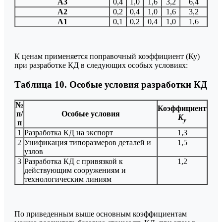
А3
0,4
1,0
1,6
3,2
6,4
А2
0,2
0,4
1,0
1,6
3,2
А1
0,1
0,2
0,4
1,0
1,6
К ценам применяется поправочный коэффициент (Ку)
при разработке КД в следующих особых условиях:
Таблица 10. Особые условия разработки КД
№
Коэффициент
п/
Особые условия
К
у
п
1
Разработка КД на экспорт
1,3
2
Унификация типоразмеров деталей и
1,5
узлов
3
Разработка КД с привязкой к
1,2
действующим сооружениям и
технологическим линиям
По приведенным выше основным коэффициентам