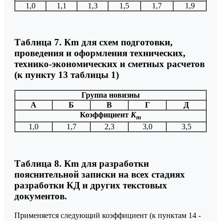
1,0
1,1
1,3
1,5
1,7
1,9
Таблица 7. Кm для схем подготовки,
проведения и оформления технических,
технико-экономических и сметных расчетов
(к пункту 13 таблицы 1)
Группа новизны
А
Б
В
Г
Д
Коэффициент
К
m
1,0
1,7
2,3
3,0
3,5
Таблица 8. Кm для разработки
пояснительной записки на всех стадиях
разработки КД и других текстовых
документов.
Применяется следующий коэффициент (к пунктам 14 -