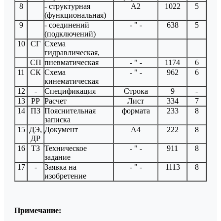
8
- структурная
А2
1022
5
(функциональная)
9
- соединений
- " -
638
5
(подключений)
10
СГ
Схема
гидравлическая,
СП
пневматическая
- " -
1174
6
11
СК
Схема
- " -
962
6
кинематическая
12
-
Спецификация
Строка
9
-
13
РР
Расчет
Лист
334
7
14
ПЗ
Пояснительная
формата
233
8
записка
15
ДЭ,
Документ
А4
222
8
ДР
16
ТЗ
Техническое
- " -
911
8
задание
17
-
Заявка на
- " -
1113
8
изобретение
Примечание: