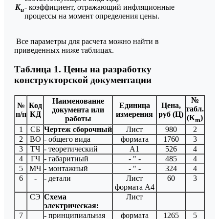
К
- коэффициент, отражающий инфляционные
и
процессы на момент определения цены.
Все параметры для расчета можно найти в
приведенных ниже таблицах.
Таблица 1. Цены на разработку
конструкторской документации
№
Наименование
№
Код
Единица
Цена,
табл.
документа или
п/п
КД
измерения
руб (Ц)
(К
)
работы
m
1
СБ
Чертеж сборочный
Лист
980
2
2
ВО
- общего вида
формата
1760
3
3
ТЧ
- теоретический
А1
526
4
4
ГЧ
- габаритный
- " -
485
4
5
МЧ
- монтажный
- " -
324
4
6
-
- детали
Лист
60
3
формата А4
СЭ
Схема
Лист
электрическая:
7
- принципиальная
формата
1265
5