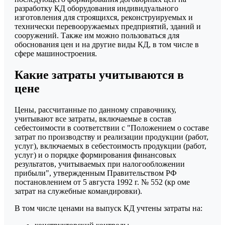
разработку КД оборудования индивидуального
glavconstructor@mail.ru
изготовления для строящихся, реконструируемых и
технически перевооружаемых предприятий, зданий и
сооружений. Также им можно пользоваться для
обоснования цен и на другие виды КД, в том числе в
сфере машиностроения.
Какие затраты учитываются в
Оставить заявку
цене
Цены, рассчитанные по данному справочнику,
учитывают все затраты, включаемые в состав
себестоимости в соответствии с "Положением о составе
затрат по производству и реализации продукции (работ,
услуг), включаемых в себестоимость продукции (работ,
услуг) и о порядке формирования финансовых
результатов, учитываемых при налогообложении
прибыли", утвержденным Правительством РФ
постановлением от 5 августа 1992 г. № 552 (кр оме
затрат на служебные командировки).
В том числе ценами на выпуск КД учтены затраты на: