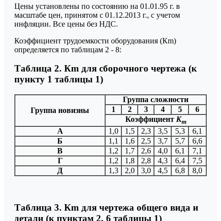
Цены установлены по состоянию на 01.01.95 г. в
масштабе цен, принятом с 01.12.2013 г., с учетом
инфляции. Все цены без НДС.
Коэффициент трудоемкости оборудования (Кm)
определяется по таблицам 2 - 8:
Таблица 2. Кm для сборочного чертежа (к
пункту 1 таблицы 1)
Группа сложности
1
2
3
4
5
6
Группа новизны
Коэффициент
К
m
А
1,0
1,5
2,3
3,5
5,3
6,1
Б
1,1
1,6
2,5
3,7
5,7
6,6
В
1,2
1,7
2,6
4,0
6,1
7,1
Г
1,2
1,8
2,8
4,3
6,4
7,5
Д
1,3
2,0
3,0
4,5
6,8
8,0
Таблица 3. Кm для чертежа общего вида и
детали (к пунктам 2, 6 таблицы 1)