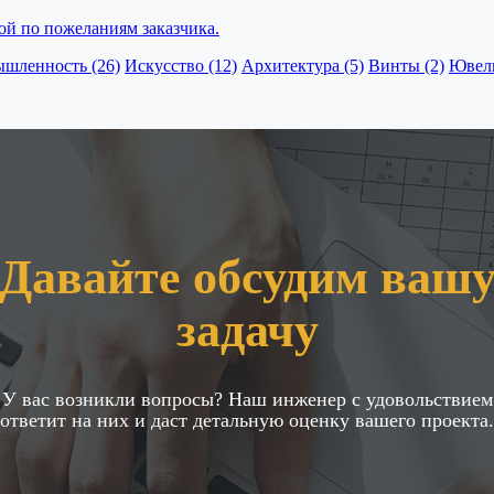
ой по пожеланиям заказчика.
шленность (26)
Искусство (12)
Архитектура (5)
Винты (2)
Ювели
Давайте обсудим ваш
задачу
У вас возникли вопросы? Наш инженер с удовольствием
ответит на них и даст детальную оценку вашего проекта.