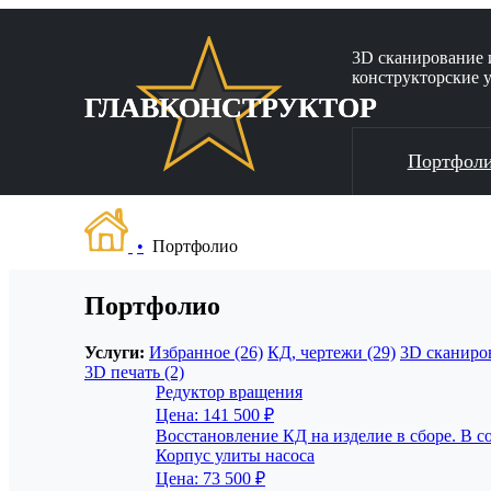
3D сканирование 
конструкторские 
ГЛАВКОНСТРУКТОР
Портфол
Портфолио
Портфолио
Услуги:
Избранное (26)
КД, чертежи (29)
3D сканиров
3D печать (2)
Редуктор вращения
Цена: 141 500 ₽
Восстановление КД на изделие в сборе. В со
Корпус улиты насоса
Цена: 73 500 ₽