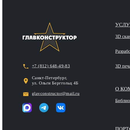
УСЛУ
3D ска
Разраб
+7 (812) 648-49-83
3D печ
Санкт‑Петербург,
ул. Ольги Берггольц 4Б
О КО
glavconstructor@mail.ru
Библио
ПОРТ