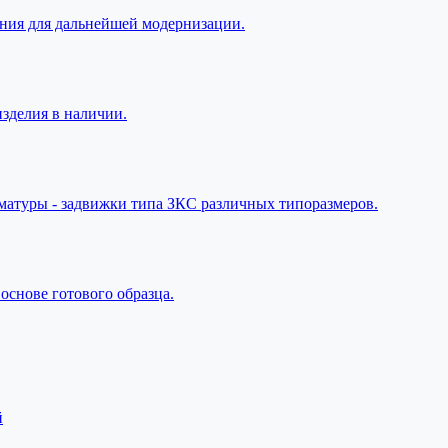
ания для дальнейшей модернизации.
изделия в наличии.
матуры - задвижки типа ЗКС различных типоразмеров.
основе готового образца.
й