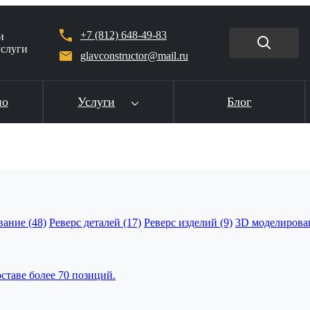
+7 (812) 648-49-83
и
услуги
glavconstructor@mail.ru
ио
Услуги
Блог
ание (48)
Реверс деталей (17)
Реверс изделий (9)
3D моделирован
ставе более 70 позиций.